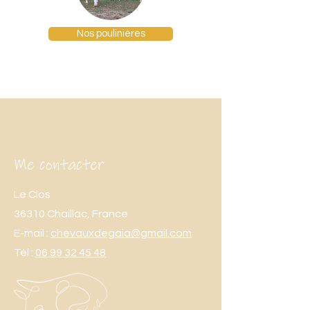
Nos poulinières
Me contacter
Le Clos
36310 Chaillac, France
E-mail :
chevauxdegaia@gmail.com
Tél :
06 99 32 45 48